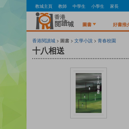
Skip
教城主頁
教師
中學生
小學生
家長
to
main
content
圖書
好書推
香港閱讀城
> 圖書 >
文學小說
>
青春校園
十八相送