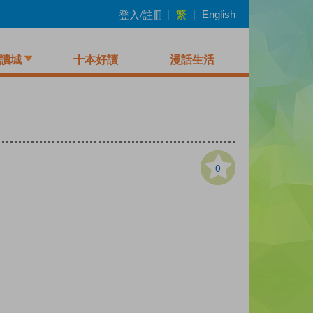
繁
登入/註冊
|
|
English
讀城
十本好讀
漫話生活
0