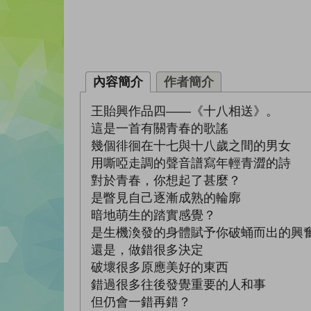
內容簡介
作者簡介
王貽興作品四——《十八相送》。
這是一首有關青春的歌謠
幾個徘徊在十七與十八歲之間的男女
用嘶啞走調的聲音譜寫年輕青澀的詩
對於青春，你想起了甚麼？
是瞥見自己逐漸成熟的輪廓
暗地萌生的踏實感覺？
是生機渙發的身體賦予你破蛹而出的興
還是，做錯很多決定
破壞很多原應美好的東西
錯過很多往後發覺重要的人和事
但仍會一錯再錯？