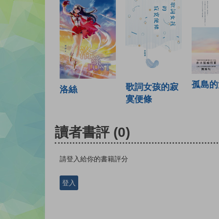
孤島的
歌詞女孩的寂
洛絲
寞便條
讀者書評
(0)
請登入給你的書籍評分
登入