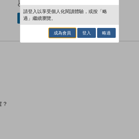
請登入以享受個人化閱讀體驗，或按「略
過」繼續瀏覽。
借閱實體書
成為會員
登入
略過
奮？