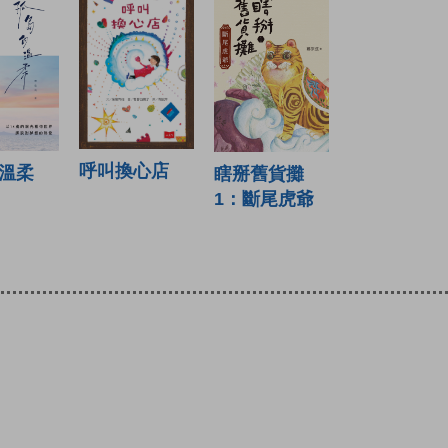
呼叫換心店
溫柔
瞎掰舊貨攤
1：斷尾虎爺