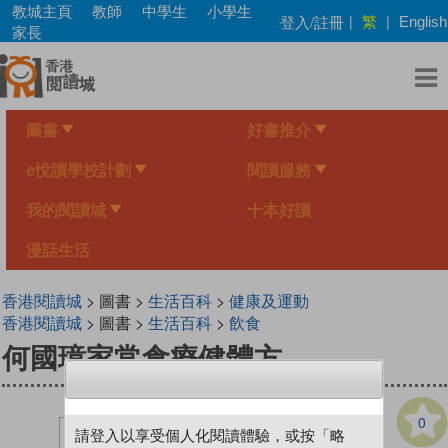
Skip
教城主頁
教師
中學生
小學生
繁
登入/註冊
|
|
English
to
家長
main
content
圖書
好書推介
e悅讀學校計劃
閱讀服務
我的閱讀城
十本好讀
漫話生活
香港閱讀城
> 圖書 >
生活百科
>
健康及運動
香港閱讀城
> 圖書 >
生活百科
>
飲食
何國璋家常食療健體方
0
請登入以享受個人化閱讀體驗，或按「略