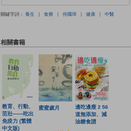
關鍵字詞：
養生
|
食療
|
何國璋
|
健康
|
中醫
相關書籍
教育、行動、
邊吃邊瘦 2 56
蜜蜜歲月
茁壯——吃出
道無添加、減
免疫力 (繁體
油糖食譜
中文版)