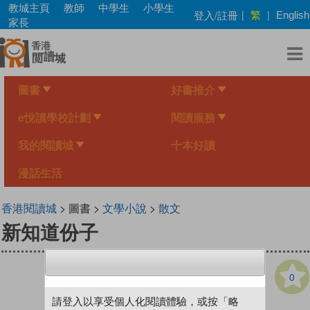
Skip
教城主頁
教師
中學生
小學生
繁
登入/註冊
|
|
English
to
家長
main
content
圖書
好書推介
e悅讀學校計劃
閱讀服務
我的閱讀城
十本好讀
漫話生活
香港閱讀城
> 圖書 >
文學小說
>
散文
新知道份子
0
請登入以享受個人化閱讀體驗，或按「略