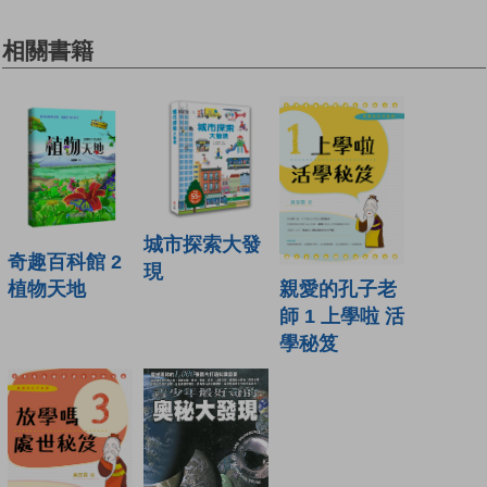
相關書籍
城市探索大發
奇趣百科館 2
現
親愛的孔子老
植物天地
師 1 上學啦 活
學秘笈