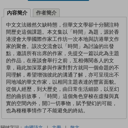
內容簡介
作者簡介
中文文法雖然欠缺時態，但華文文學卻十分關注時
間歷史這個課題。本文集以「時間」為題，源於香
港浸會大學國際作家工作坊一次本地與訪港華文作
家的聚會。該次交流會以「時間」為討論的出發
點，邀請所有出席的作家，先提交一篇以此為主題
的作品，在座談會舉行之前，互相傳閱各人的文
章，藉此加深眾參與作家對對方就同一個命題的不
同理解，希望增強彼此的溝通了解，亦可呈現出不
同地域的華文作家，以相同主題表達的豐富面貌。
從個人經歷，到大歷史，由日常生活細節，以至幻
想的曲折故事，「時間」這個角色穿梭在虛擬與真
實的空間內外，開一切事物，賦予變幻的可能，
也為種種事情作了不能避免的終結。
關鍵字詞：
中國語文
|
文學
|
散文