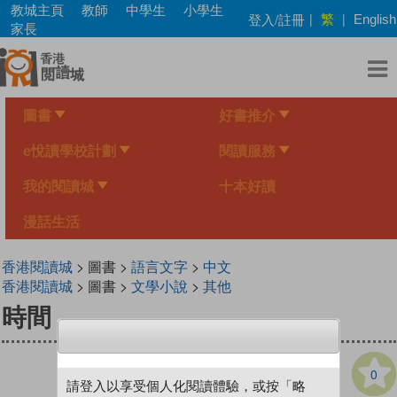
Skip
教城主頁
教師
中學生
小學生
繁
登入/註冊
|
|
English
to
家長
main
content
圖書
好書推介
e悅讀學校計劃
閱讀服務
我的閱讀城
十本好讀
漫話生活
香港閱讀城
> 圖書 >
語言文字
>
中文
香港閱讀城
> 圖書 >
文學小說
>
其他
時間
0
請登入以享受個人化閱讀體驗，或按「略