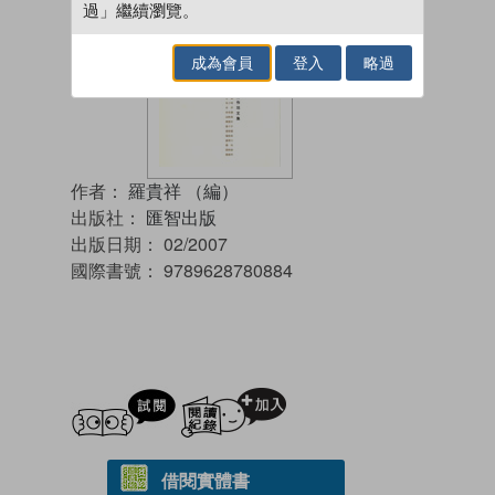
過」繼續瀏覽。
成為會員
登入
略過
作者：
羅貴祥 （編）
出版社：
匯智出版
出版日期：
02/2007
國際書號：
9789628780884
試閲
加入閱讀紀錄
借閱實體書