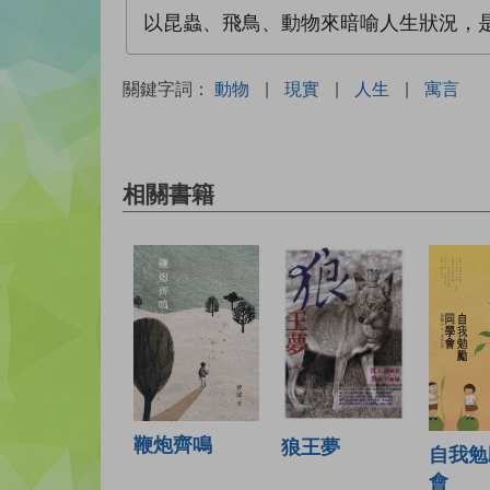
以昆蟲、飛鳥、動物來暗喻人生狀況，
關鍵字詞：
動物
|
現實
|
人生
|
寓言
相關書籍
鞭炮齊鳴
狼王夢
自我勉
會