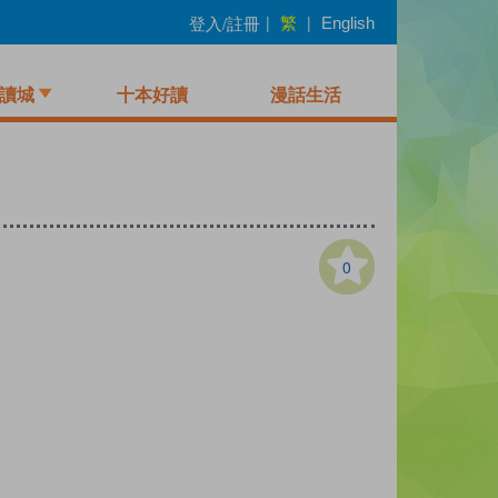
繁
登入/註冊
|
|
English
讀城
十本好讀
漫話生活
0