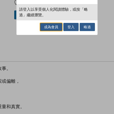
請登入以享受個人化閱讀體驗，或按「略
過」繼續瀏覽。
借閱實體書
成為會員
登入
略過
故事。
索或偏離，
重量和真實。