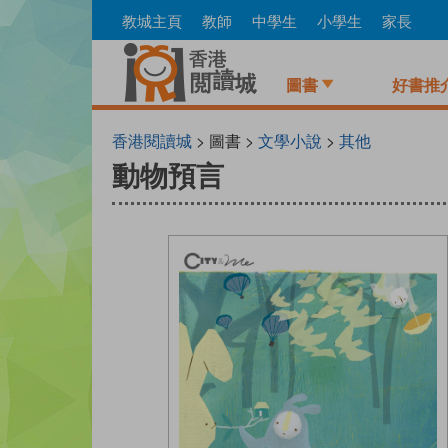
Skip
教城主頁
教師
中學生
小學生
家長
to
main
content
圖書
好書推
香港閱讀城
> 圖書 >
文學小說
>
其他
動物預言