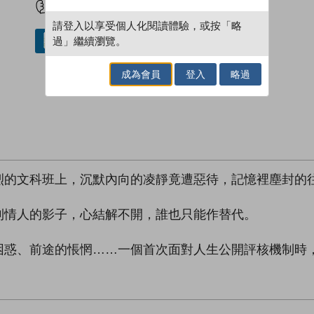
請登入以享受個人化閱讀體驗，或按「略
過」繼續瀏覽。
借閱實體書
成為會員
登入
略過
烈的文科班上，沉默內向的凌靜竟遭惡待，記憶裡塵封的
到情人的影子，心結解不開，誰也只能作替代。
困惑、前途的悵惘……一個首次面對人生公開評核機制時