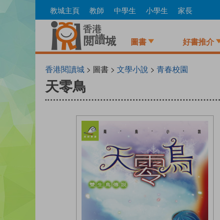
Skip
教城主頁
教師
中學生
小學生
家長
to
main
content
圖書
好書推介
香港閱讀城
> 圖書 >
文學小說
>
青春校園
天零鳥