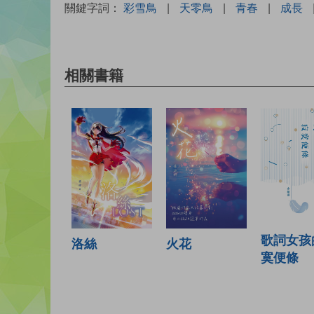
關鍵字詞：
彩雪鳥
|
天零鳥
|
青春
|
成長
相關書籍
歌詞女孩
火花
洛絲
寞便條