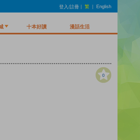
繁
登入/註冊
|
|
English
城
十本好讀
漫話生活
0