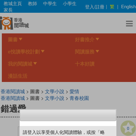
Skip
教城主頁
教師
中學生
小學生
繁
登入/註冊
|
|
English
to
家長
main
content
圖書
好書推介
e悅讀學校計劃
閱讀服務
我的閱讀城
十本好讀
漫話生活
香港閱讀城
> 圖書 >
文學小說
>
愛情
香港閱讀城
> 圖書 >
文學小說
>
青春校園
錯過愛
0
請登入以享受個人化閱讀體驗，或按「略