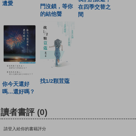
遺愛
門沒鎖，等你
在四季交替之
的結他聲
間
找1/2顆荳蔻
你今天還好
嗎…還好嗎？
讀者書評
(0)
請登入給你的書籍評分