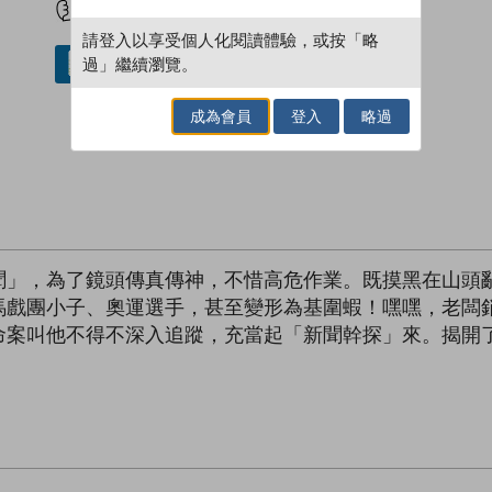
請登入以享受個人化閱讀體驗，或按「略
過」繼續瀏覽。
借閱實體書
成為會員
登入
略過
聞」，為了鏡頭傳真傳神，不惜高危作業。既摸黑在山頭
馬戲團小子、奧運選手，甚至變形為基圍蝦！嘿嘿，老闆
命案叫他不得不深入追蹤，充當起「新聞幹探」來。揭開