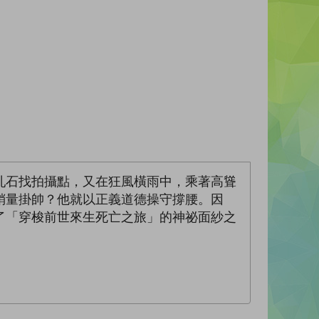
亂石找拍攝點，又在狂風橫雨中，乘著高聳
銷量掛帥？他就以正義道德操守撐腰。因
了「穿梭前世來生死亡之旅」的神祕面紗之