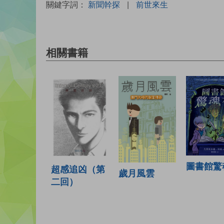
關鍵字詞：
新聞幹探
|
前世來生
相關書籍
圖書館驚
超感追凶（第
歲月風雲
二回）