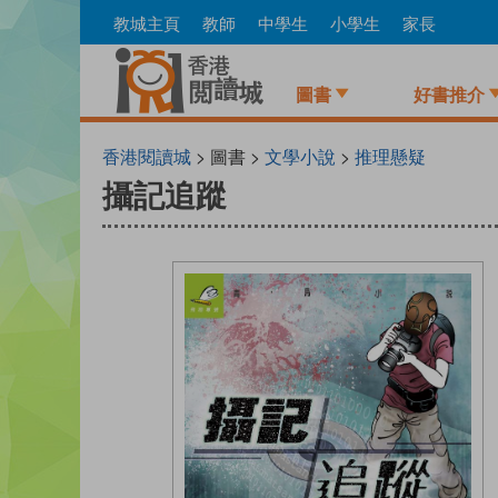
Skip
教城主頁
教師
中學生
小學生
家長
to
main
content
圖書
好書推介
香港閱讀城
> 圖書 >
文學小說
>
推理懸疑
攝記追蹤