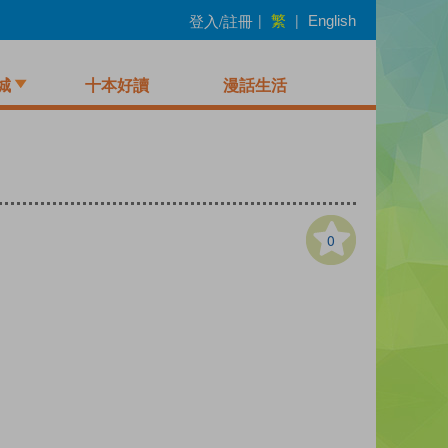
繁
登入/註冊
|
|
English
城
十本好讀
漫話生活
0