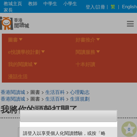
Skip
教城主頁
教師
中學生
小學生
繁
登入/註冊
|
|
English
to
家長
main
content
圖書
好書推介
e悅讀學校計劃
閱讀服務
我的閱讀城
十本好讀
漫話生活
香港閱讀城
> 圖書 >
生活百科
>
心理勵志
香港閱讀城
> 圖書 >
生活百科
>
生涯規劃
我將你的頭殼打開了
0
請登入以享受個人化閱讀體驗，或按「略