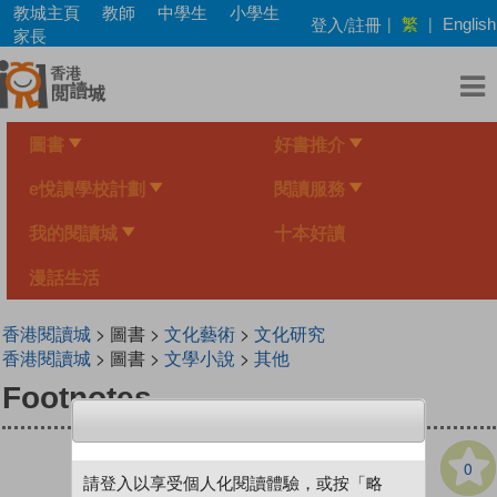
Skip
教城主頁
教師
中學生
小學生
繁
登入/註冊
|
|
English
to
家長
main
content
圖書
好書推介
e悅讀學校計劃
閱讀服務
我的閱讀城
十本好讀
漫話生活
香港閱讀城
> 圖書 >
文化藝術
>
文化研究
香港閱讀城
> 圖書 >
文學小說
>
其他
Footnotes
0
請登入以享受個人化閱讀體驗，或按「略