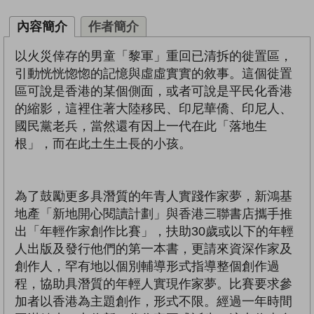
內容簡介
作者簡介
以火災倖存的男童「黎軍」重回已清拆的徙置區，
引動恍恍惚惚的記憶與虛虛實實的敘事。這個徙置
區可說是香港的某個側面，或者可說是平民化香港
的縮影，這裡住著大陸移民、印尼華僑、印尼人、
國民黨老兵，當然還有因上一代在此「落地生
根」，而在此土生土長的小孩。
為了鼓勵更多具潛質的年青人實踐作家夢，新鴻基
地產「新地開心閱讀計劃」與香港三聯書店攜手推
出「年輕作家創作比賽」，扶助30歲或以下的年輕
人出版及發行他們的第一本書，更請來資深作家及
創作人，罕有地以個別輔導形式指導整個創作過
程，協助具潛質的年輕人實現作家夢。比賽要求參
加者以香港為主題創作，形式不限。經過一年時間