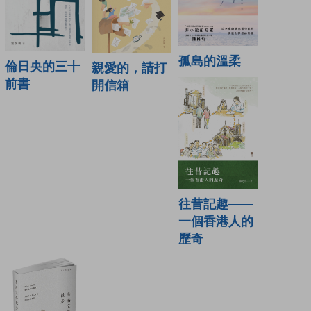
孤島的溫柔
倫日央的三十
親愛的，請打
前書
開信箱
往昔記趣——
一個香港人的
歷奇