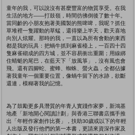
童年的我，可以說沒有甚麼豐富的物質享受。在我
生活的地方——打鼓嶺，時間彷彿倒後了數十年。
當同齡的小朋友抱著美國製的熊啤啤，我呢？抓住
草堆裡一隻躍動的草蜢，還得樂上半天，歡天喜地
向別人炫耀。那時的我，一直以為所有會動的東西
都是我的玩具：把蝸牛抓到麻雀檯上，一百四十四
隻麻雀砌成的四方城，並不容易衝出重圍；用線綁
住蜻蜓的尾巴，在藍天下「放風箏」，沒有風也會
飛。還有四腳蛇、蜜蜂、蜘蛛、螢火蟲，全都佔據
著我童年一個重要位置，像蝸牛留下的水跡，欲斷
還連，模糊著我的記憶。
為了鼓勵更多具潛質的年青人實踐作家夢，新鴻基
地產「新地開心閱讀計劃」與香港三聯書店攜手推
出「年輕作家創作比賽」，扶助30歲或以下的年輕
人出版及發行他們的第一本書，更請來資深作家及