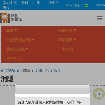
Skip
教城主頁
教師
中學生
小學生
繁
登入/註冊
|
|
English
to
家長
main
content
圖書
好書推介
e悅讀學校計劃
閱讀服務
我的閱讀城
十本好讀
漫話生活
香港閱讀城
> 圖書 >
文學小說
>
散文
消隱
0
請登入以享受個人化閱讀體驗，或按「略