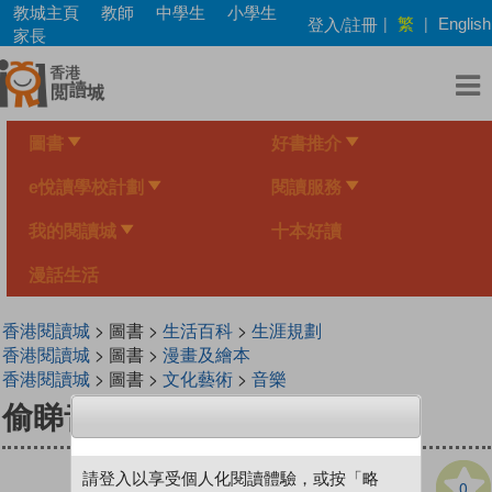
Skip
教城主頁
教師
中學生
小學生
繁
登入/註冊
|
|
English
to
家長
main
content
圖書
好書推介
e悅讀學校計劃
閱讀服務
我的閱讀城
十本好讀
漫話生活
香港閱讀城
> 圖書 >
生活百科
>
生涯規劃
香港閱讀城
> 圖書 >
漫畫及繪本
香港閱讀城
> 圖書 >
文化藝術
>
音樂
偷睇音樂人
請登入以享受個人化閱讀體驗，或按「略
0