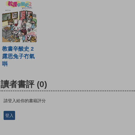
教書辛酸史 2
露思兔子冇氣
唞
讀者書評
(0)
請登入給你的書籍評分
登入