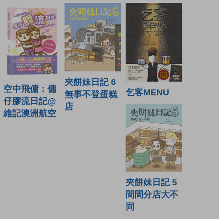
夾餅妹日記 6
空中飛傭：傭
乞客MENU
無事不登蛋糕
仔膠流日記@
店
維記澳洲航空
夾餅妹日記 5
間間分店大不
同