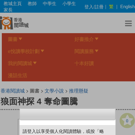
Skip
教城主頁
教師
中學生
小學生
繁
登入/註冊
|
|
English
to
家長
main
content
圖書
好書推介
e悅讀學校計劃
閱讀服務
我的閱讀城
十本好讀
漫話生活
香港閱讀城
> 圖書 >
文學小說
>
推理懸疑
狼面神探 4 奪命圖騰
0
請登入以享受個人化閱讀體驗，或按「略