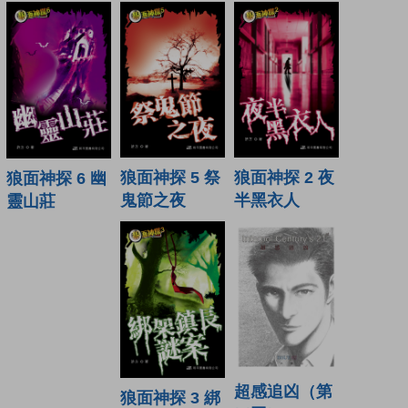
狼面神探 5 祭
狼面神探 2 夜
狼面神探 6 幽
鬼節之夜
半黑衣人
靈山莊
超感追凶（第
狼面神探 3 綁