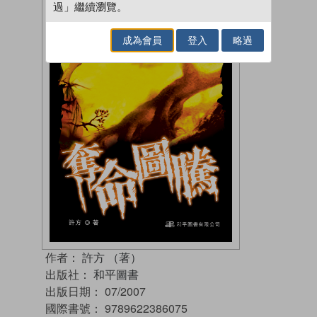
過」繼續瀏覽。
成為會員
登入
略過
作者：
許方 （著）
出版社：
和平圖書
出版日期：
07/2007
國際書號：
9789622386075