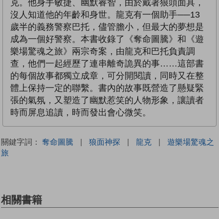
克。他身手敏捷、幽默睿智，由於戴著狼頭面具，
沒人知道他的年齡和身世。龍克有一個助手──13
歲半的義務警察巴托，儘管膽小，但最大的夢想是
成為一個好警察。本書收錄了《奪命圖騰》和《遊
樂場驚魂之旅》兩宗奇案，由龍克和巴托負責調
查，他們一起經歷了連串離奇詭異的事……這部書
的每個故事都獨立成章，可分開閱讀，同時又在整
體上保持一定的聯繫。書內的故事既營造了懸疑緊
張的氣氛，又塑造了幽默惹笑的人物形象，讓讀者
時而屏息追讀，時而發出會心微笑。
關鍵字詞：
奪命圖騰
|
狼面神探
|
龍克
|
遊樂場驚魂之
旅
相關書籍