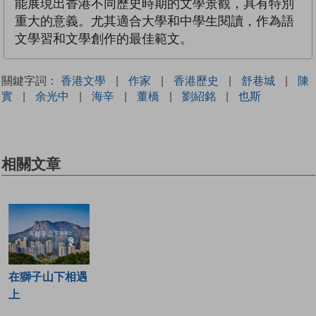
能展現出香港不同歷史時期的文學景觀，具有特別
重大的意義。尤其適合大學和中學生閱讀，作為語
文學習和文學創作的最佳範文。
關鍵字詞：
香港文學
|
作家
|
香港歷史
|
舒巷城
|
陳
實
|
余光中
|
海辛
|
董橋
|
劉紹銘
|
也斯
相關文章
在獅子山下相遇
上