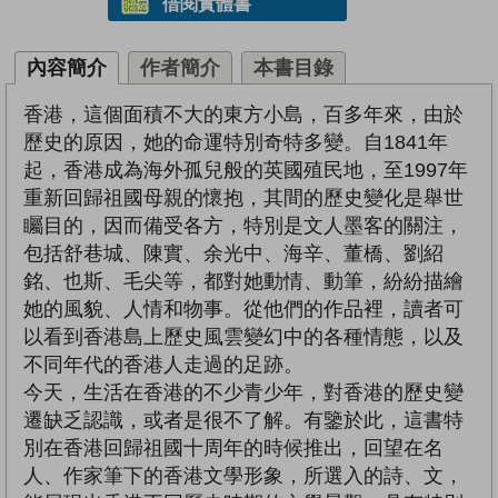
借閱實體書
內容簡介
作者簡介
本書目錄
香港，這個面積不大的東方小島，百多年來，由於
歷史的原因，她的命運特別奇特多變。自1841年
起，香港成為海外孤兒般的英國殖民地，至1997年
重新回歸祖國母親的懷抱，其間的歷史變化是舉世
矚目的，因而備受各方，特別是文人墨客的關注，
包括舒巷城、陳實、余光中、海辛、董橋、劉紹
銘、也斯、毛尖等，都對她動情、動筆，紛紛描繪
她的風貌、人情和物事。從他們的作品裡，讀者可
以看到香港島上歷史風雲變幻中的各種情態，以及
不同年代的香港人走過的足跡。
今天，生活在香港的不少青少年，對香港的歷史變
遷缺乏認識，或者是很不了解。有鑒於此，這書特
別在香港回歸祖國十周年的時候推出，回望在名
人、作家筆下的香港文學形象，所選入的詩、文，