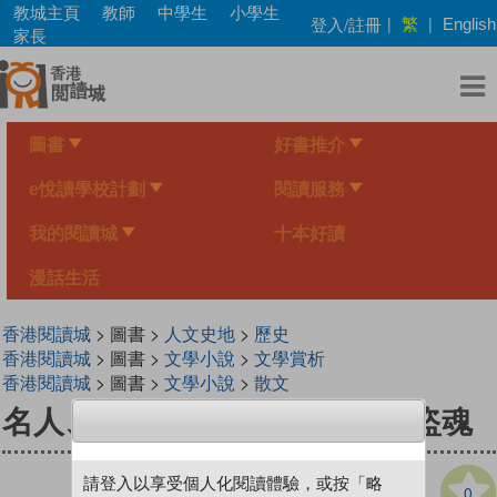
Skip
教城主頁
教師
中學生
小學生
繁
登入/註冊
|
|
English
to
家長
main
content
圖書
好書推介
e悅讀學校計劃
閱讀服務
我的閱讀城
十本好讀
漫話生活
香港閱讀城
> 圖書 >
人文史地
>
歷史
香港閱讀城
> 圖書 >
文學小說
>
文學賞析
香港閱讀城
> 圖書 >
文學小說
>
散文
名人、作家寫香港 2 飛翔的海盜魂
請登入以享受個人化閱讀體驗，或按「略
0