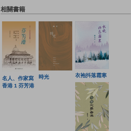
相關書籍
衣袍抖落霜寒
時光
名人、作家寫
香港 1 芬芳港