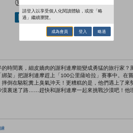
請登入以享受個人化閱讀體驗，或按「略
過」繼續瀏覽。
借閱實體書
成為會員
登入
略過
半的時間裏，細皮嬌肉的謝利連摩能變成勇猛的旅行家？
綁架」把謝利連摩趕上「100公里薩哈拉」賽事中。在
，摔倒在駱駝糞上臭氣沖天！更糟糕的是，他們遇上了來
沙漠裏迷了路……趕快和謝利連摩一起來挑戰沙漠吧！他
練