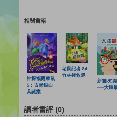
相關書籍
老鼠記者 84
竹林拯救隊
神探福爾摩鼠
新雅‧知
5：古堡銀面
──大腦
具謎案
讀者書評
(0)