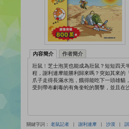
內容簡介
作者簡介
壯鼠﹗芝士泡芙也能成為壯鼠？短短四天
程，謝利連摩能勝利歸來嗎？突如其來的「
爪子走得長滿水泡，餓得能吃下一頭雄貓
受到帶布劇毒的有角奎蛇的襲擊，並且在
關鍵字詞：
老鼠記者
|
謝利連摩
|
沙漠
|
訓