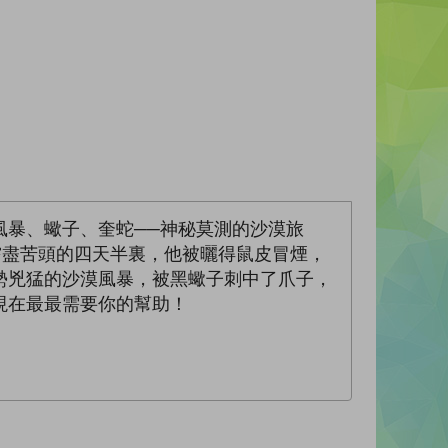
風暴、蠍子、奎蛇──神秘莫測的沙漠旅
嘗盡苦頭的四天半裏，他被曬得鼠皮冒煙，
勢兇猛的沙漠風暴，被黑蠍子刺中了爪子，
現在最最需要你的幫助！