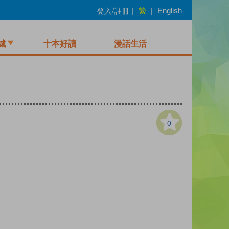
繁
登入/註冊
|
|
English
城
十本好讀
漫話生活
0