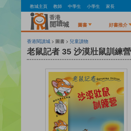
Skip
教城主頁
教師
中學生
小學生
家長
to
main
content
圖書
好書推介
香港閱讀城
> 圖書 >
兒童讀物
老鼠記者 35 沙漠壯鼠訓練營