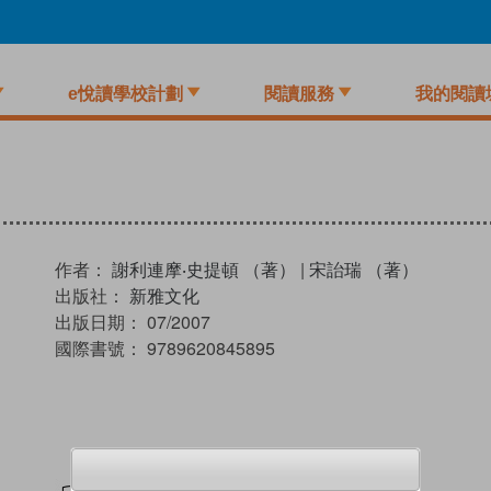
e悅讀學校計劃
閱讀服務
我的閱讀
作者：
謝利連摩‧史提頓 （著）
|
宋詒瑞 （著）
出版社：
新雅文化
出版日期：
07/2007
國際書號：
9789620845895
試閲
加入閱讀紀錄