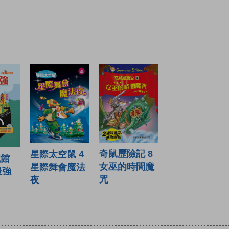
奇鼠歷險記 8
星際太空鼠 4
識館
女巫的時間魔
星際舞會魔法
最強
咒
夜