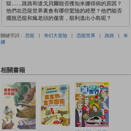
獄……路路和達戈貝爾能否獲知米娜得病的原因？
他們在恐龍世界裏會有哪些驚險的經歷？他們能否
擺脫恐龍和瘋老頭的傷害，順利逃出小島呢？
關鍵字詞：
恐龍
|
奇幻大冒險
|
恐龍世界
|
路路
|
米
娜
相關書籍