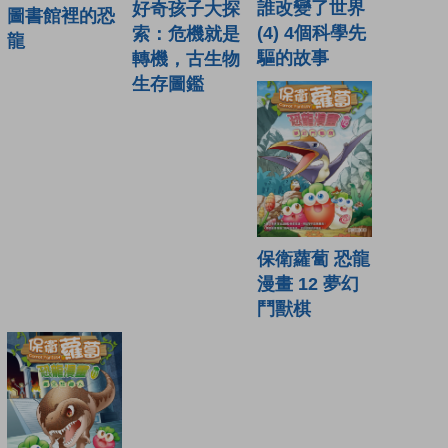
誰改變了世界
好奇孩子大探
圖書館裡的恐
(4) 4個科學先
索：危機就是
龍
驅的故事
轉機，古生物
生存圖鑑
保衛蘿蔔 恐龍
漫畫 12 夢幻
鬥獸棋