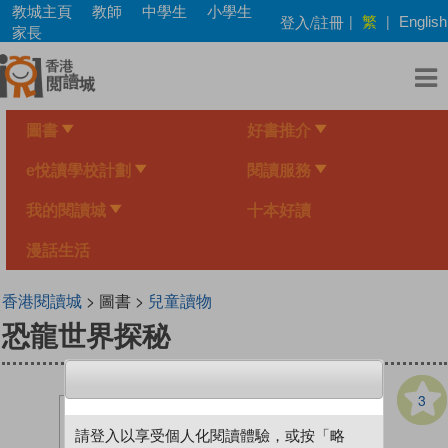
Skip
教城主頁
教師
中學生
小學生
繁
登入/註冊
|
|
English
to
家長
main
content
圖書
好書推介
e悅讀學校計劃
閱讀服務
我的閱讀城
十本好讀
漫話生活
香港閱讀城
> 圖書 >
兒童讀物
恐龍世界探秘
3
請登入以享受個人化閱讀體驗，或按「略