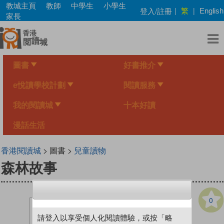
Skip
教城主頁
教師
中學生
小學生
繁
登入/註冊
|
|
English
to
家長
main
content
圖書
好書推介
e悅讀學校計劃
閱讀服務
我的閱讀城
十本好讀
漫話生活
香港閱讀城
> 圖書 >
兒童讀物
森林故事
0
請登入以享受個人化閱讀體驗，或按「略