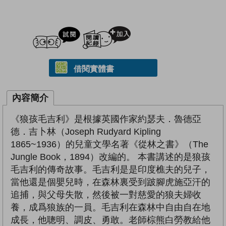
試閲
加入閱讀紀錄
借閱實體書
內容簡介
《狼孩毛吉利》是根據英國作家約瑟夫．魯德亞
德．吉卜林（Joseph Rudyard Kipling
1865~1936）的兒童文學名著《從林之書》（The
Jungle Book，1894）改編的。 本書講述的是狼孩
毛吉利的傳奇故事。毛吉利是是印度樵夫的兒子，
當他還是個嬰兒時，在森林裏受到跛腳虎施亞汗的
追捕，與父母失散，然後被一對慈愛的狼夫婦收
養，成爲狼族的一員。毛吉利在森林中自由自在地
成長，他聰明、調皮、勇敢。老師棕熊白勞教給他