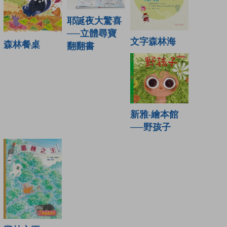
耶誕夜大驚喜
──立體尋寶
文字森林海
森林餐桌
翻翻書
新雅‧繪本館
──野孩子