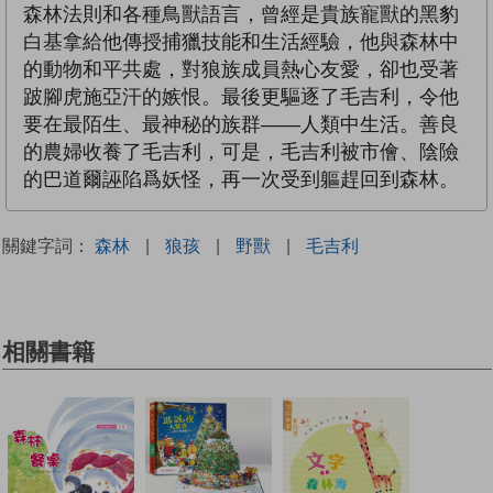
森林法則和各種鳥獸語言，曾經是貴族寵獸的黑豹
白基拿給他傳授捕獵技能和生活經驗，他與森林中
的動物和平共處，對狼族成員熱心友愛，卻也受著
跛腳虎施亞汗的嫉恨。最後更驅逐了毛吉利，令他
要在最陌生、最神秘的族群——人類中生活。善良
的農婦收養了毛吉利，可是，毛吉利被市儈、陰險
的巴道爾誣陷爲妖怪，再一次受到軀趕回到森林。
關鍵字詞：
森林
|
狼孩
|
野獸
|
毛吉利
相關書籍