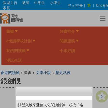
Skip
教城主頁
教師
中學生
小學生
繁
登入/註冊
|
|
English
to
家長
main
content
圖書
好書推介
e悅讀學校計劃
閱讀服務
我的閱讀城
十本好讀
漫話生活
香港閱讀城
> 圖書 >
文學小說
>
歷史武俠
銀劍恨
0
請登入以享受個人化閱讀體驗，或按「略