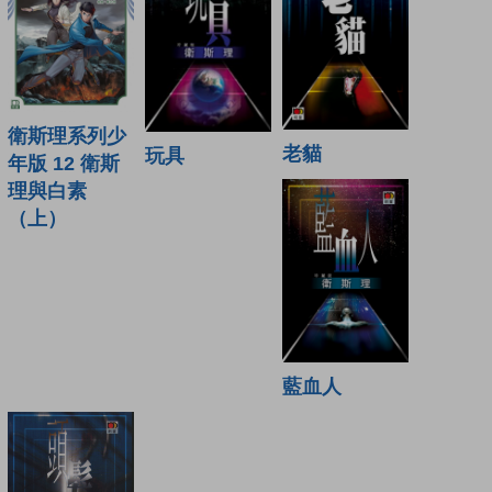
衛斯理系列少
老貓
玩具
年版 12 衛斯
理與白素
（上）
藍血人