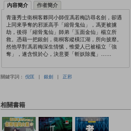
內容簡介
作者簡介
青蓮秀士衛桐客夥同小師侄馮若梅訪尋名劍，卻遇
上同來爭奪的邪派高手「縮骨鬼仙」，馮更被擄
劫，後得「縮骨鬼仙」師弟「玉面金仙」楊立所
救。憑藉一把銀劍，衛桐客縱橫江湖，所向披靡。
然他早對馮若梅深生情愫，惟愛人已被楊立「強
奪」，遂含恨於心，決意要「斬妖除魔」……
關鍵字詞：
倪匡
|
銀劍
|
正邪
相關書籍