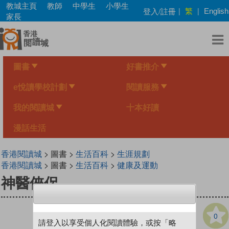
Skip
教城主頁
教師
中學生
小學生
繁
登入/註冊
|
|
English
to
家長
main
content
圖書
好書推介
e悅讀學校計劃
閱讀服務
我的閱讀城
十本好讀
漫話生活
香港閱讀城
> 圖書 >
生活百科
>
生涯規劃
香港閱讀城
> 圖書 >
生活百科
>
健康及運動
神醫俠侶
0
請登入以享受個人化閱讀體驗，或按「略