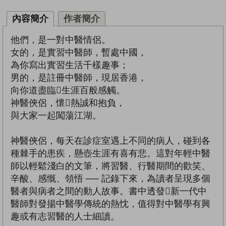
內容簡介
作者簡介
他們，是一對中醫情侶。
女的，是實習中醫師，暫處中國，
為你寫出實習生活千樣趣事；
男的，是註冊中醫師，現居香港，
向你道盡臨生涯百般感觸。
神醫俠侶，懷熱誠和抱負，
與大家一起闖蕩江湖。
神醫俠侶，每天在診症室遇上不同的病人，碰到各
種棘手的患疾，懸壺生涯有喜有悲。這對年輕中醫
師以輕鬆淺白的文筆，將習醫、行醫期間的歡笑、
辛酸、感慨、領悟 ── 記錄下來，為讀者呈現多個
醫者與病者之間的動人故事。書中透發新一代中
醫師對發揚中醫學傳統的熱忱，值得對中醫學有興
趣或有志習醫的人士細讀。