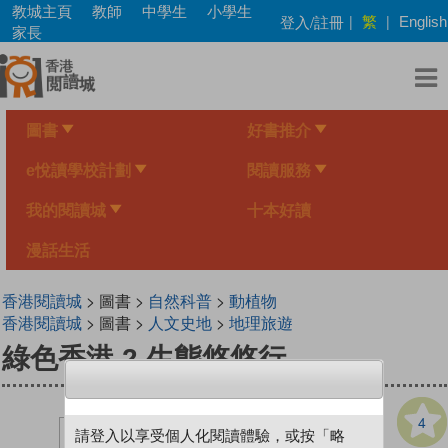
Skip
教城主頁
教師
中學生
小學生
繁
登入/註冊
|
|
English
to
家長
main
content
圖書
好書推介
e悅讀學校計劃
閱讀服務
我的閱讀城
十本好讀
漫話生活
香港閱讀城
> 圖書 >
自然科普
>
動植物
香港閱讀城
> 圖書 >
人文史地
>
地理旅遊
綠色香港 2 生態悠悠行
4
請登入以享受個人化閱讀體驗，或按「略