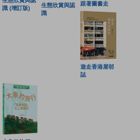
生態欣賞與認
跟著圖書走
生態欣賞與認
識 (增訂版)
識
遊走香港屋邨
誌