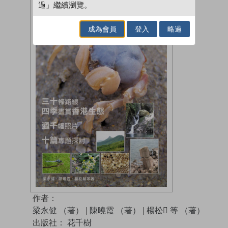
過」繼續瀏覽。
成為會員
登入
略過
作者：
梁永健 （著）
|
陳曉霞 （著）
|
楊松 等 （著）
出版社：
花千樹