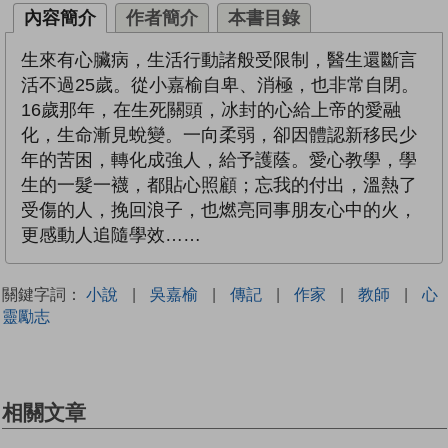
內容簡介
作者簡介
本書目錄
生來有心臟病，生活行動諸般受限制，醫生還斷言
活不過25歲。從小嘉榆自卑、消極，也非常自閉。
16歲那年，在生死關頭，冰封的心給上帝的愛融
化，生命漸見蛻變。一向柔弱，卻因體認新移民少
年的苦困，轉化成強人，給予護蔭。愛心教學，學
生的一髮一襪，都貼心照顧；忘我的付出，溫熱了
受傷的人，挽回浪子，也燃亮同事朋友心中的火，
更感動人追隨學效……
關鍵字詞：
小說
|
吳嘉榆
|
傳記
|
作家
|
教師
|
心
靈勵志
相關文章