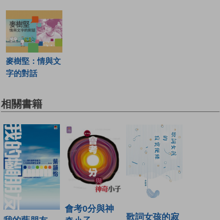
麥樹堅：情與文
字的對話
相關書籍
會考0分與神
歌詞女孩的寂