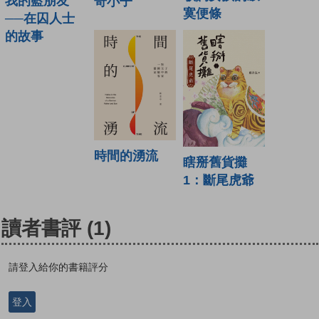
我的藍朋友
奇小子
寞便條
──在囚人士
的故事
時間的湧流
瞎掰舊貨攤
1：斷尾虎爺
讀者書評
(1)
請登入給你的書籍評分
登入