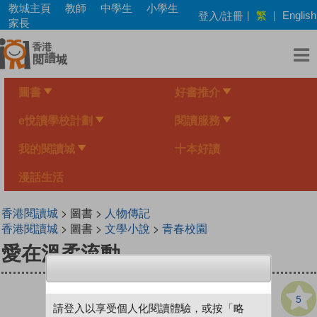
Skip
教城主頁
教師
中學生
小學生
繁
登入/註冊
|
|
English
to
家長
main
content
圖書
好書推介
e悅讀學校計劃
閱讀服務
我的閱讀城
十本好讀
漫話生活
香港閱讀城
> 圖書 >
人物傳記
香港閱讀城
> 圖書 >
文學小說
>
青春校園
愛在溫柔流動
5
請登入以享受個人化閱讀體驗，或按「略