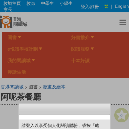
Skip
教城主頁
教師
中學生
小學生
繁
登入/註冊
|
|
English
to
家長
main
content
圖書
好書推介
e悅讀學校計劃
閱讀服務
我的閱讀城
十本好讀
漫話生活
香港閱讀城
> 圖書 >
漫畫及繪本
阿呢茶餐廳
0
請登入以享受個人化閱讀體驗，或按「略