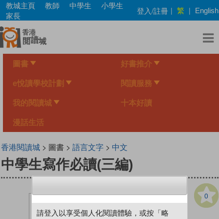
Skip
教城主頁
教師
中學生
小學生
繁
登入/註冊
|
|
English
to
家長
main
content
圖書
好書推介
e悅讀學校計劃
閱讀服務
我的閱讀城
十本好讀
漫話生活
香港閱讀城
> 圖書 >
語言文字
>
中文
中學生寫作必讀(三編)
0
請登入以享受個人化閱讀體驗，或按「略