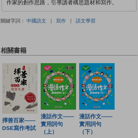
作家的創作思路，引導讀者構思題材和寫作。
關鍵字詞：
中國語文
|
寫作
|
語文學習
相關書籍
漫話作文——
漫話作文——
擇善百家——
實用詞句
實用詞句
DSE寫作考試
（上）
（下）