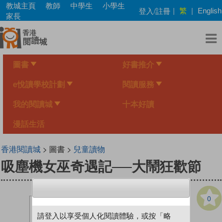
Skip
教城主頁
教師
中學生
小學生
繁
登入/註冊
|
|
English
to
家長
main
content
圖書
好書推介
e悅讀學校計劃
閱讀服務
我的閱讀城
十本好讀
漫話生活
香港閱讀城
> 圖書 >
兒童讀物
吸塵機女巫奇遇記──大鬧狂歡節
0
請登入以享受個人化閱讀體驗，或按「略