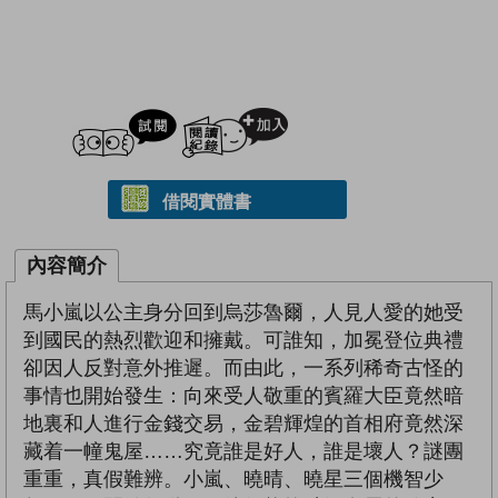
試閲
加入閱讀紀錄
借閱實體書
內容簡介
馬小嵐以公主身分回到烏莎魯爾，人見人愛的她受
到國民的熱烈歡迎和擁戴。可誰知，加冕登位典禮
卻因人反對意外推遲。而由此，一系列稀奇古怪的
事情也開始發生：向來受人敬重的賓羅大臣竟然暗
地裏和人進行金錢交易，金碧輝煌的首相府竟然深
藏着一幢鬼屋……究竟誰是好人，誰是壞人？謎團
重重，真假難辨。小嵐、曉晴、曉星三個機智少