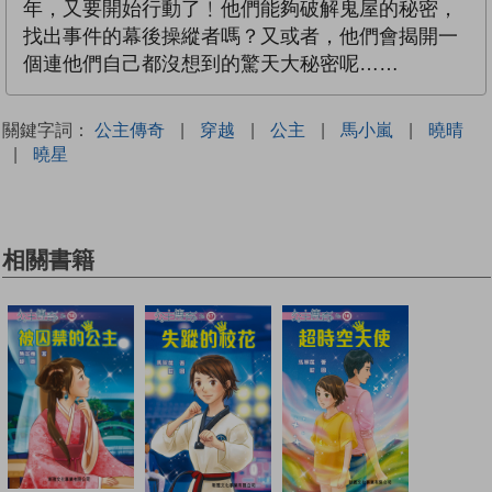
年，又要開始行動了﹗他們能夠破解鬼屋的秘密，
找出事件的幕後操縱者嗎？又或者，他們會揭開一
個連他們自己都沒想到的驚天大秘密呢……
關鍵字詞：
公主傳奇
|
穿越
|
公主
|
馬小嵐
|
曉晴
|
曉星
相關書籍