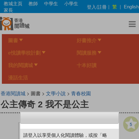
Skip
教城主頁
教師
中學生
小學生
繁
登入/註冊
|
|
English
to
家長
main
content
圖書
好書推介
e悅讀學校計劃
閱讀服務
我的閱讀城
十本好讀
漫話生活
香港閱讀城
> 圖書 >
文學小說
>
青春校園
公主傳奇 2 我不是公主
5
請登入以享受個人化閱讀體驗，或按「略