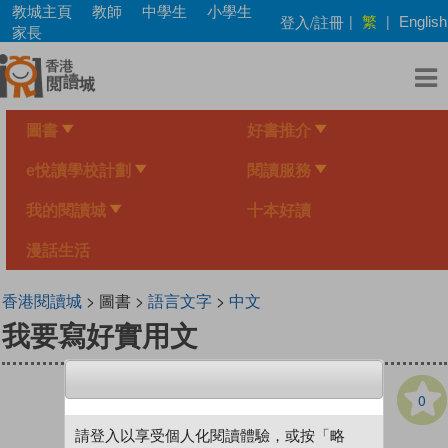
Skip
教城主頁
教師
中學生
小學生
繁
登入/註冊
|
|
English
to
家長
main
content
圖書
好書推介
e悅讀學校計劃
閱讀服務
我的閱讀城
十本好讀
漫話生活
香港閱讀城
> 圖書 >
語言文字
>
中文
我要寫好實用文
0
請登入以享受個人化閱讀體驗，或按「略