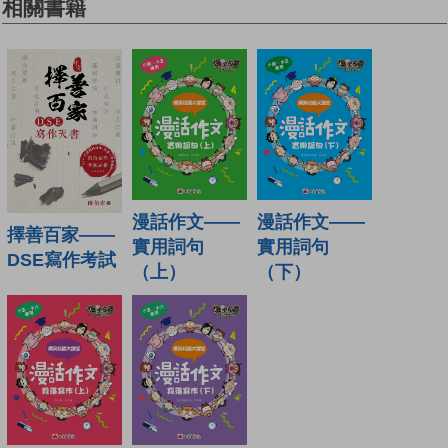
相關書籍
漫話作文——
漫話作文——
擇善百家——
實用詞句
實用詞句
DSE寫作考試
（上）
（下）