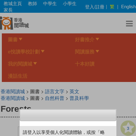
Skip
教城主頁
教師
中學生
小學生
繁
登入/註冊
|
|
English
to
家長
main
content
圖書
好書推介
e悅讀學校計劃
閱讀服務
我的閱讀城
十本好讀
漫話生活
香港閱讀城
> 圖書 >
語言文字
>
英文
香港閱讀城
> 圖書 >
自然科普
>
普及科學
Forests
3
請登入以享受個人化閱讀體驗，或按「略