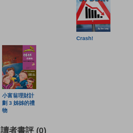
Crash!
小富翁理財計
劃 3 姊姊的禮
物
讀者書評
(0)