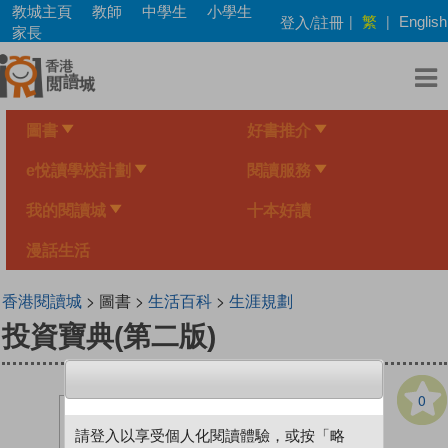
Skip
教城主頁
教師
中學生
小學生
繁
登入/註冊
|
|
English
to
家長
main
content
圖書
好書推介
e悅讀學校計劃
閱讀服務
我的閱讀城
十本好讀
漫話生活
香港閱讀城
> 圖書 >
生活百科
>
生涯規劃
投資寶典(第二版)
0
請登入以享受個人化閱讀體驗，或按「略