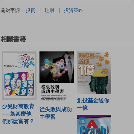
關鍵字詞：
投資
|
理財
|
投資策略
相關書籍
創投基金送你
少兒財商教育
一億
從失敗與成功
──為甚麼他
中學習
們那麼富有？