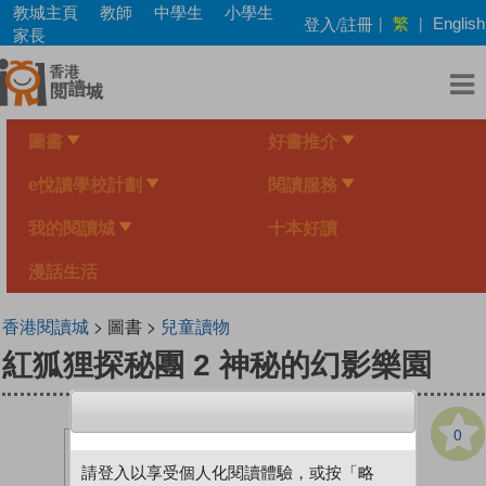
Skip
教城主頁
教師
中學生
小學生
繁
登入/註冊
|
|
English
to
家長
main
content
圖書
好書推介
e悅讀學校計劃
閱讀服務
我的閱讀城
十本好讀
漫話生活
香港閱讀城
> 圖書 >
兒童讀物
紅狐狸探秘團 2 神秘的幻影樂園
0
請登入以享受個人化閱讀體驗，或按「略