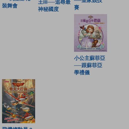
──皇家競技
王III──追尋最
裝舞會
賽
神秘國度
小公主蘇菲亞
──跟蘇菲亞
學禮儀