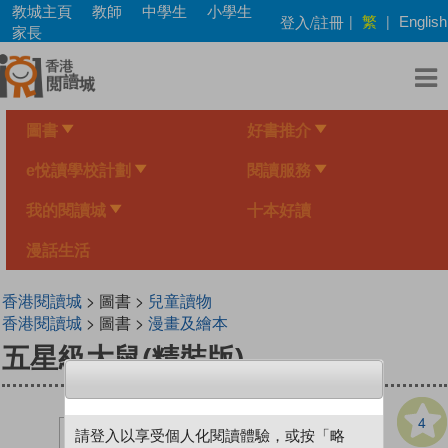
Skip
教城主頁
教師
中學生
小學生
繁
登入/註冊
|
|
English
to
家長
main
content
圖書
好書推介
e悅讀學校計劃
閱讀服務
我的閱讀城
十本好讀
漫話生活
香港閱讀城
> 圖書 >
兒童讀物
香港閱讀城
> 圖書 >
漫畫及繪本
五星級大鼠(精裝版)
4
請登入以享受個人化閱讀體驗，或按「略