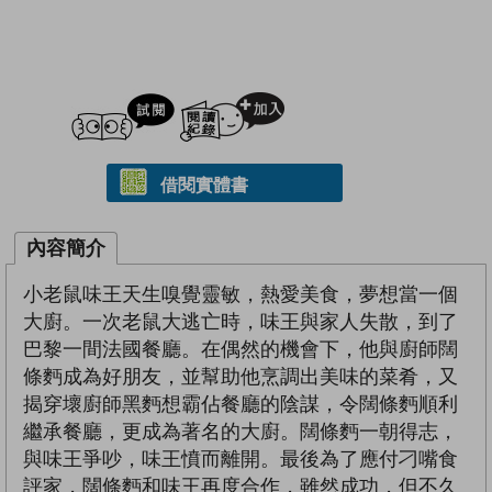
試閲
加入閱讀紀錄
借閱實體書
內容簡介
小老鼠味王天生嗅覺靈敏，熱愛美食，夢想當一個
大廚。一次老鼠大逃亡時，味王與家人失散，到了
巴黎一間法國餐廳。在偶然的機會下，他與廚師闊
條麪成為好朋友，並幫助他烹調出美味的菜肴，又
揭穿壞廚師黑麪想霸佔餐廳的陰謀，令闊條麪順利
繼承餐廳，更成為著名的大廚。闊條麪一朝得志，
與味王爭吵，味王憤而離開。最後為了應付刁嘴食
評家，闊條麪和味王再度合作，雖然成功，但不久