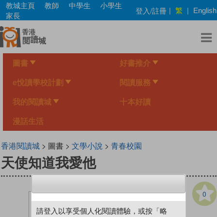
Skip
教城主頁
教師
中學生
小學生
繁
登入/註冊
|
|
English
to
家長
main
content
圖書
好書推介
e悅讀學校計劃
閱讀服務
我的閱讀城
十本好讀
漫話生活
香港閱讀城
> 圖書 >
文學小說
>
青春校園
天使知道我愛他
0
請登入以享受個人化閱讀體驗，或按「略