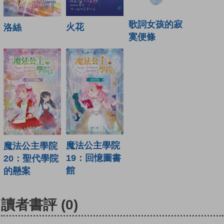
歌詞女孩的寂
火花
洛絲
寞便條
魔法公主學院
魔法公主學院
19：回憶圖書
20：聖代學院
館
的懸案
讀者書評
(0)