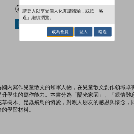
試閲
加入閱讀紀錄
請登入以享受個人化閱讀體驗，或按「略
過」繼續瀏覽。
借閱實體書
成為會員
登入
略過
為國內寫作兒童散文的領軍人物，在兒童散文創作領域卓
提升學生的寫作能力。本書分為「陽光家園」、「親情難
花草樹木、昆蟲飛鳥的憐愛，對親人朋友的感恩與懷念，
好的學習材料。