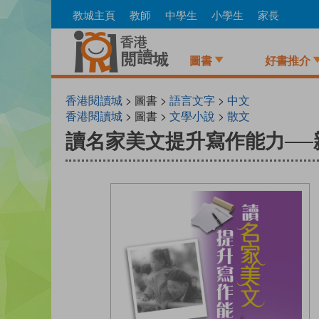
Skip
教城主頁
教師
中學生
小學生
家長
to
main
content
圖書
好書推介
香港閱讀城
> 圖書 >
語言文字
>
中文
香港閱讀城
> 圖書 >
文學小說
>
散文
讀名家美文提升寫作能力──