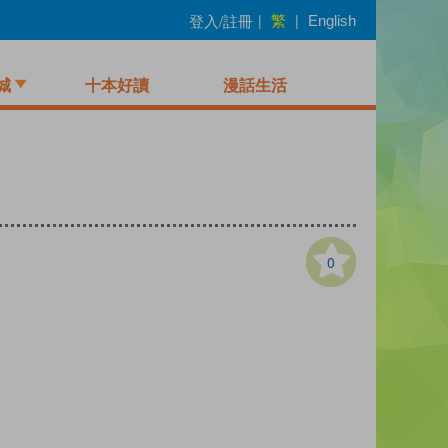
繁
登入/註冊
|
|
English
城
十本好讀
漫話生活
0