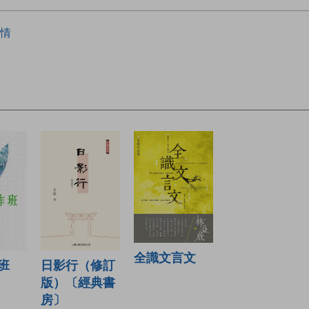
情
全識文言文
日影行（修訂
班
版）〔經典書
房〕