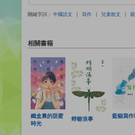
關鍵字詞：
中國語文
|
寫作
|
兒童散文
|
親
相關書籍
鐵盒裏的甜蜜
藍貓寫作
蜉蝣浪事
時光