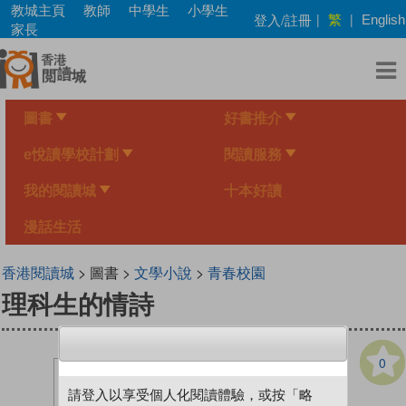
Skip
教城主頁
教師
中學生
小學生
繁
登入/註冊
|
|
English
to
家長
main
content
圖書
好書推介
e悅讀學校計劃
閱讀服務
我的閱讀城
十本好讀
漫話生活
香港閱讀城
> 圖書 >
文學小說
>
青春校園
理科生的情詩
0
請登入以享受個人化閱讀體驗，或按「略