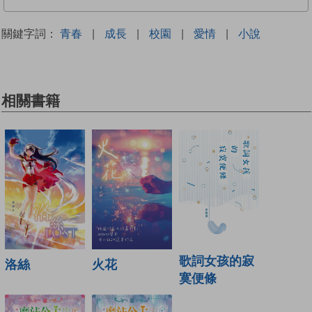
關鍵字詞：
青春
|
成長
|
校園
|
愛情
|
小說
相關書籍
歌詞女孩的寂
火花
洛絲
寞便條