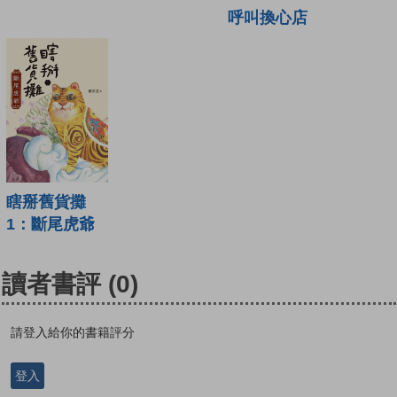
呼叫換心店
瞎掰舊貨攤
1：斷尾虎爺
讀者書評
(0)
請登入給你的書籍評分
登入