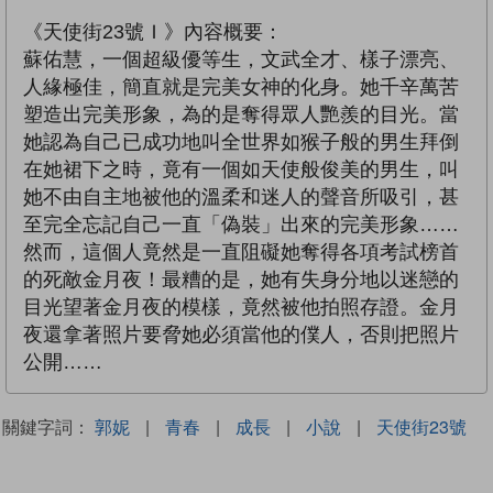
《天使街23號Ｉ》內容概要：
蘇佑慧，一個超級優等生，文武全才、樣子漂亮、
人緣極佳，簡直就是完美女神的化身。她千辛萬苦
塑造出完美形象，為的是奪得眾人艷羨的目光。當
她認為自己已成功地叫全世界如猴子般的男生拜倒
在她裙下之時，竟有一個如天使般俊美的男生，叫
她不由自主地被他的溫柔和迷人的聲音所吸引，甚
至完全忘記自己一直「偽裝」出來的完美形象……
然而，這個人竟然是一直阻礙她奪得各項考試榜首
的死敵金月夜！最糟的是，她有失身分地以迷戀的
目光望著金月夜的模樣，竟然被他拍照存證。金月
夜還拿著照片要脅她必須當他的僕人，否則把照片
公開……
關鍵字詞：
郭妮
|
青春
|
成長
|
小說
|
天使街23號