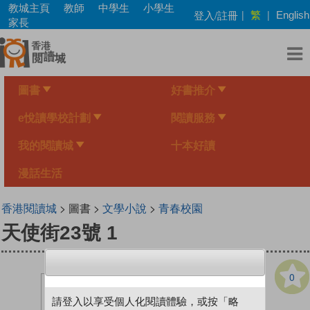
Skip
教城主頁
教師
中學生
小學生
繁
登入/註冊
|
|
English
to
家長
main
content
圖書
好書推介
e悅讀學校計劃
閱讀服務
我的閱讀城
十本好讀
漫話生活
香港閱讀城
> 圖書 >
文學小說
>
青春校園
天使街23號 1
0
請登入以享受個人化閱讀體驗，或按「略