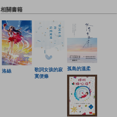
相關書籍
孤島的溫柔
歌詞女孩的寂
洛絲
寞便條