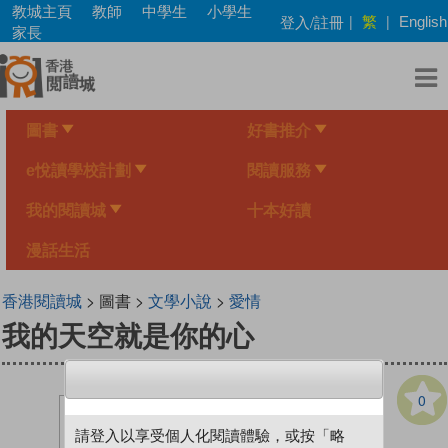
Skip
教城主頁
教師
中學生
小學生
繁
登入/註冊
|
|
English
to
家長
main
content
圖書
好書推介
e悅讀學校計劃
閱讀服務
我的閱讀城
十本好讀
漫話生活
香港閱讀城
> 圖書 >
文學小說
>
愛情
我的天空就是你的心
0
請登入以享受個人化閱讀體驗，或按「略