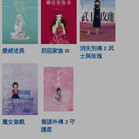
消失別傳 2 武
愛經述異
邪惡家族 III
士與玫瑰
魔女遊戲
着謎外傳 3 守
護星