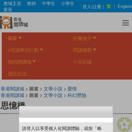
Skip
教城主頁
教師
中學生
小學生
繁
登入/註冊
|
|
English
to
家長
main
content
圖書
好書推介
e悅讀學校計劃
閱讀服務
我的閱讀城
十本好讀
漫話生活
香港閱讀城
> 圖書 >
文學小說
>
愛情
香港閱讀城
> 圖書 >
文學小說
>
科幻歷險
思憶橋
0
請登入以享受個人化閱讀體驗，或按「略