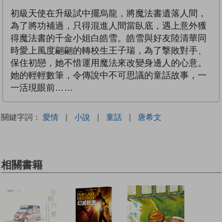
初級天使在升級試中擺烏龍，將魔法書遺落人間，
為了將功補過，只得混進人間當臥底，遇上意外獲
得魔法書的千金小姐白皓雪。皓雪與好友陸清華同
時愛上風度翩翩的轉校生王子瑞，為了撃敗對手、
保住初戀，她不惜運用魔法來改變身邊人的心意。
她的輕輕數筆，令傳說中不可思議的童話故事，一
一活現眼前……
關鍵字詞：
愛情
|
小說
|
童話
|
唐希文
相關書籍