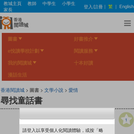
Skip
教城主頁
教師
中學生
小學生
繁
登入/註冊
|
|
English
to
家長
main
content
圖書
好書推介
e悅讀學校計劃
閱讀服務
我的閱讀城
十本好讀
漫話生活
香港閱讀城
> 圖書 >
文學小說
>
愛情
尋找童話書
1
請登入以享受個人化閱讀體驗，或按「略