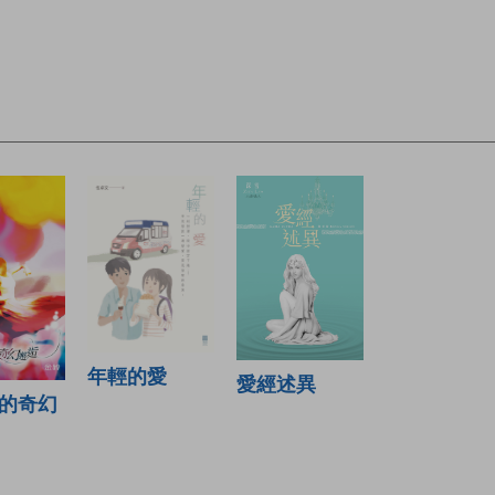
年輕的愛
愛經述異
的奇幻