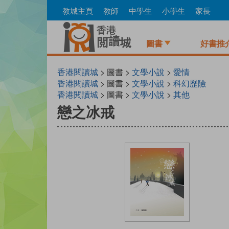
Skip
教城主頁
教師
中學生
小學生
家長
to
main
content
圖書
好書推
香港閱讀城
> 圖書 >
文學小說
>
愛情
香港閱讀城
> 圖書 >
文學小說
>
科幻歷險
香港閱讀城
> 圖書 >
文學小說
>
其他
戀之冰戒