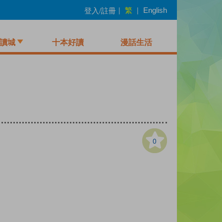
繁
登入/註冊
|
|
English
讀城
十本好讀
漫話生活
0