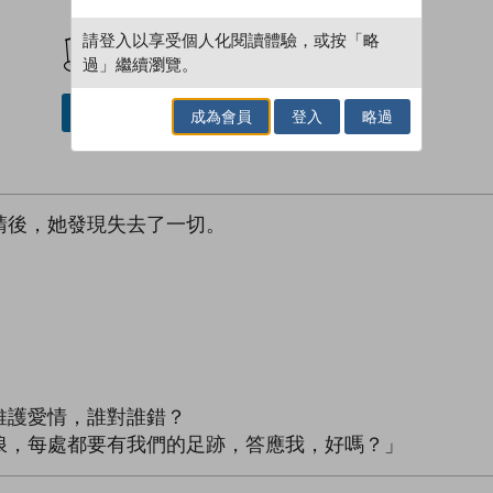
加入閱讀紀錄
請登入以享受個人化閱讀體驗，或按「略
過」繼續瀏覽。
借閱實體書
成為會員
登入
略過
睛後，她發現失去了一切。
維護愛情，誰對誰錯？
浪，每處都要有我們的足跡，答應我，好嗎？」