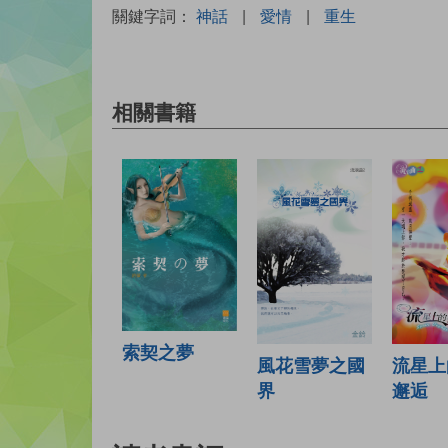
關鍵字詞：
神話
|
愛情
|
重生
相關書籍
索契之夢
流星上
風花雪夢之國
邂逅
界