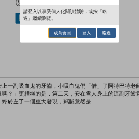
請登入以享受個人化閱讀體驗，或按「略
過」繼續瀏覽。
借閱實體書
成為會員
登入
略過
安上一副吸血鬼的牙齒，小吸血鬼們「借」了阿特巴特老
銀嗎？」更糟糕的是，第二天，安在雪人身上的這副牙齒
，終於左了一個重大發現，竊賊竟然是……