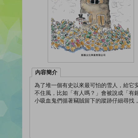
內容簡介
為了堆一個有史以來最可怕的雪人，給它
不住風，比如「有人嗎？」會被說成「有
小吸血鬼們循著竊賊留下的蹤跡仔細尋找