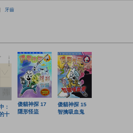
|
牙齒
傻貓神探 17
傻貓神探 15
中：
隱形怪盜
智擒吸血鬼
的十