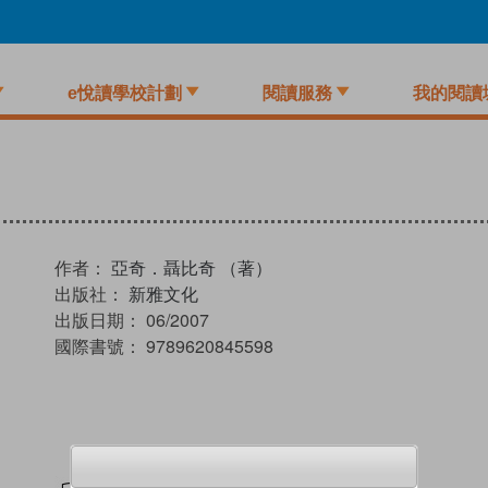
e悅讀學校計劃
閱讀服務
我的閱讀
作者：
亞奇．聶比奇 （著）
出版社：
新雅文化
出版日期：
06/2007
國際書號：
9789620845598
試閲
加入閱讀紀錄