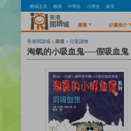
Skip
教城主頁
教師
中學生
小學生
家長
to
main
content
圖書
好書推介
香港閱讀城
> 圖書 >
兒童讀物
淘氣的小吸血鬼──假吸血鬼