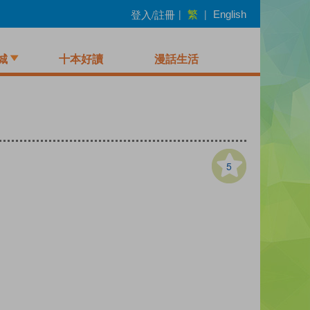
繁
登入/註冊
|
|
English
城
十本好讀
漫話生活
5