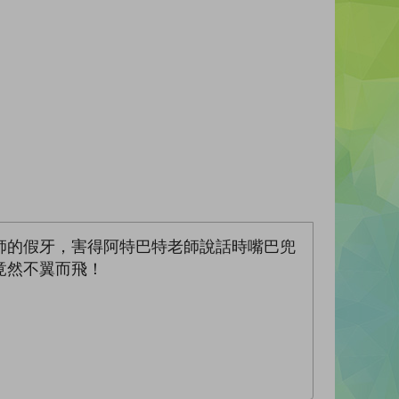
師的假牙，害得阿特巴特老師說話時嘴巴兜
竟然不翼而飛！