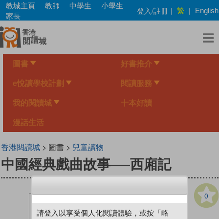
Skip
教城主頁
教師
中學生
小學生
繁
登入/註冊
|
|
English
to
家長
main
content
圖書
好書推介
e悅讀學校計劃
閱讀服務
我的閱讀城
十本好讀
漫話生活
香港閱讀城
> 圖書 >
兒童讀物
中國經典戲曲故事──西廂記
0
請登入以享受個人化閱讀體驗，或按「略