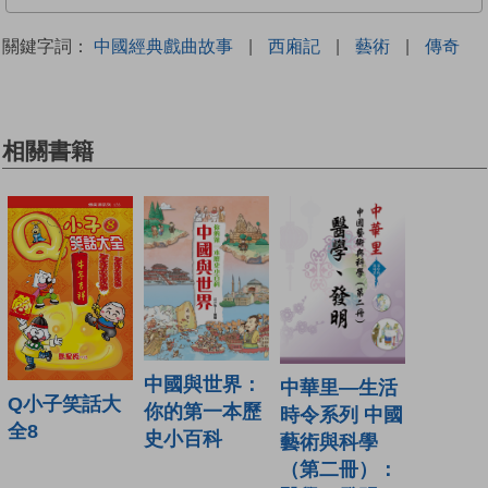
關鍵字詞：
中國經典戲曲故事
|
西廂記
|
藝術
|
傳奇
相關書籍
中國與世界：
中華里—生活
Q小子笑話大
你的第一本歷
時令系列 中國
全8
史小百科
藝術與科學
（第二冊）：