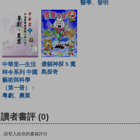
醫學、發明
傻貓神探 5 魔
中華里—生活
島探奇
時令系列 中國
藝術與科學
（第一冊）：
粵劇、農業
讀者書評
(0)
請登入給你的書籍評分