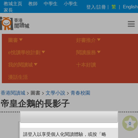
Skip
教城主頁
教師
中學生
小學生
繁
登入/註冊
|
|
English
to
家長
main
content
圖書
好書推介
e悅讀學校計劃
閱讀服務
我的閱讀城
十本好讀
漫話生活
香港閱讀城
> 圖書 >
文學小說
>
青春校園
帝皇企鵝的長影子
0
請登入以享受個人化閱讀體驗，或按「略