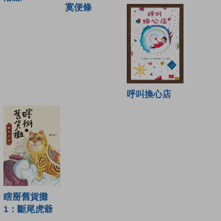
寞便條
呼叫換心店
瞎掰舊貨攤
1：斷尾虎爺