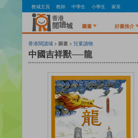
Skip
教城主頁
教師
中學生
小學生
家長
to
main
content
圖書
好書推介
香港閱讀城
> 圖書 >
兒童讀物
中國吉祥獸──龍