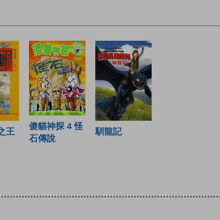
傻貓神探 4 怪
族之王
馴龍記
石傳說