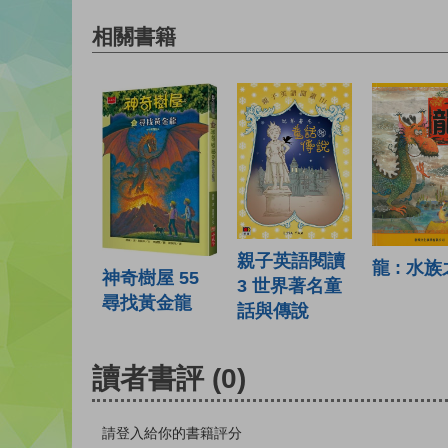
相關書籍
親子英語閱讀
龍 : 水
神奇樹屋 55
3 世界著名童
尋找黃金龍
話與傳說
讀者書評
(0)
請登入給你的書籍評分