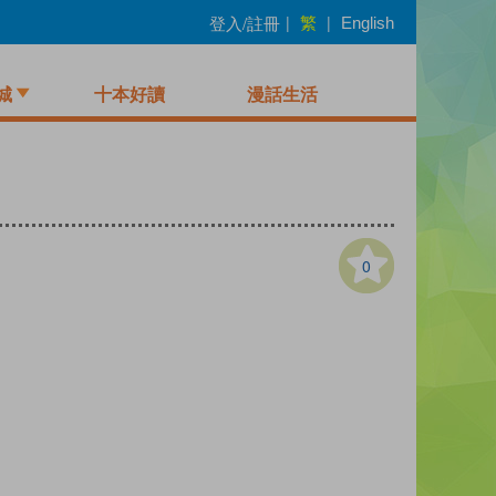
繁
登入/註冊
|
|
English
城
十本好讀
漫話生活
0