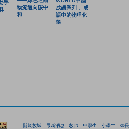
——綠色運輸
WORLD中國
・動手
物流邁向碳中
成語系列： 成
具
和
語中的物理化
學
關於教城
最新消息
教師
中學生
小學生
家長