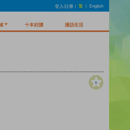
繁
登入/註冊
|
|
English
城
十本好讀
漫話生活
0