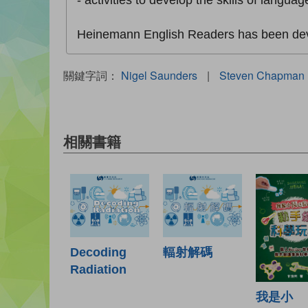
- activities to develop the skills of languag
Heinemann English Readers has been deve
關鍵字詞：
Nigel Saunders
|
Steven Chapman
相關書籍
Decoding
輻射解碼
Radiation
我是小