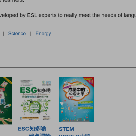
e learners.
loped by ESL experts to really meet the needs of langu
|
Science
|
Energy
ESG知多啲
STEM