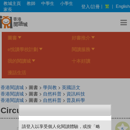
Skip
教城主頁
教師
中學生
小學生
繁
登入/註冊
|
|
English
to
家長
main
content
圖書
好書推介
e悅讀學校計劃
閱讀服務
我的閱讀城
十本好讀
漫話生活
香港閱讀城
> 圖書 >
學與教
>
英國語文
香港閱讀城
> 圖書 >
自然科普
>
資訊科技
香港閱讀城
> 圖書 >
自然科普
>
普及科學
Circuit Challenge
請登入以享受個人化閱讀體驗，或按「略
5