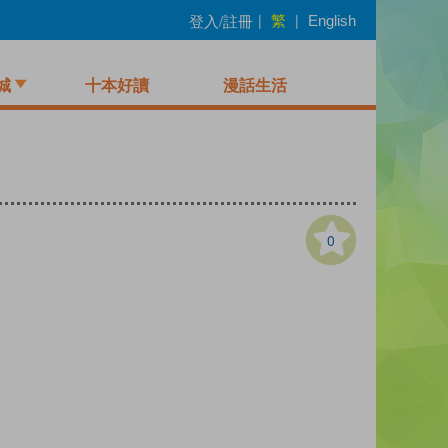
繁
登入/註冊
|
|
English
城
十本好讀
漫話生活
0