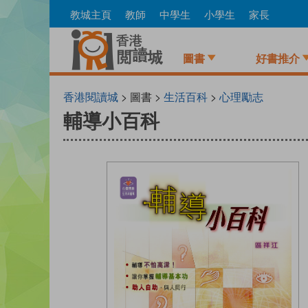
Skip
教城主頁
教師
中學生
小學生
家長
to
main
content
圖書
好書推介
香港閱讀城
> 圖書 >
生活百科
>
心理勵志
輔導小百科