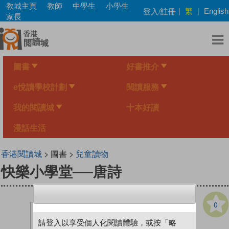
Skip
教城主頁
教師
中學生
小學生
繁
登入/註冊
|
|
English
to
家長
main
content
圖書
好書推介
e悅讀學校計劃
閱讀服務
我的閱讀城
十本好讀
漫話生活
香港閱讀城
> 圖書 >
兒童讀物
快樂小學堂──唐詩
0
請登入以享受個人化閱讀體驗，或按「略