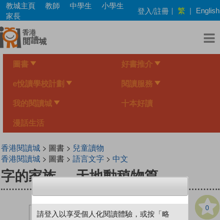
Skip
教城主頁
教師
中學生
小學生
繁
登入/註冊
|
|
English
to
家長
main
content
圖書
好書推介
e悅讀學校計劃
閱讀服務
我的閱讀城
十本好讀
漫話生活
香港閱讀城
> 圖書 >
兒童讀物
香港閱讀城
> 圖書 >
語言文字
>
中文
字的家族──天地動稙物篇
0
請登入以享受個人化閱讀體驗，或按「略