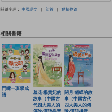
關鍵字詞：
中國語文
|
部首
|
動植物篇
相關書籍
鬥嘴一班學成
羞花‧楊貴妃的
閉月‧貂蟬的故
語
故事（中國古
事（中國古代
代四大美人的
四大美人的傳
傳說‧漢語拼音
說‧漢語拼音