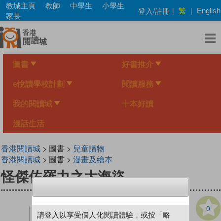
Skip
教城主頁
教師
中學生
小學生
繁
登入/註冊
|
|
English
to
家長
main
content
圖書
好書推介
e悅讀學校計劃
閱讀服務
我的閱讀城
十本好讀
漫話生活
香港閱讀城
> 圖書 >
兒童讀物
香港閱讀城
> 圖書 >
漫畫及繪本
怪傑佐羅力之大海盜
0
請登入以享受個人化閱讀體驗，或按「略