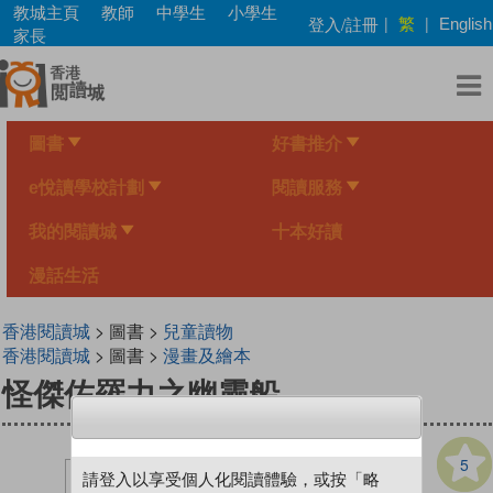
Skip
教城主頁
教師
中學生
小學生
繁
登入/註冊
|
|
English
to
家長
main
content
圖書
好書推介
e悅讀學校計劃
閱讀服務
我的閱讀城
十本好讀
漫話生活
香港閱讀城
> 圖書 >
兒童讀物
香港閱讀城
> 圖書 >
漫畫及繪本
怪傑佐羅力之幽靈船
5
請登入以享受個人化閱讀體驗，或按「略