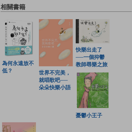
相關書籍
快樂出走了
──一個抑鬱
為何永遠放不
教師尋樂之旅
低？
世界不完美，
就唱歌吧──
朵朵快樂小語
憂鬱小王子