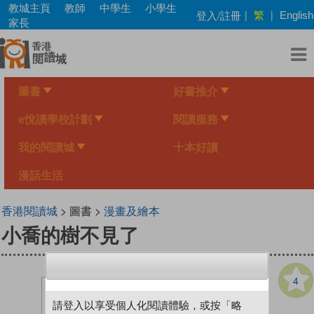
Skip
教城主頁
教師
中學生
小學生
繁
登入/註冊
|
|
English
to
家長
main
content
圖書
好書推介
e悅讀學校計劃
閱讀服務
我的閱讀城
十本好讀
漫話生活
香港閱讀城
> 圖書 >
漫畫及繪本
小喬的樹不見了
4
請登入以享受個人化閱讀體驗，或按「略